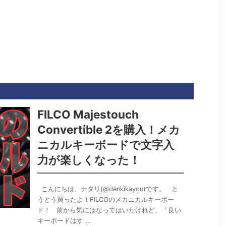
FILCO Majestouch
Convertible 2を購入！メカ
ニカルキーボードで文字入
力が楽しくなった！
こんにちは、ナタリ(@denkikayou)です。 と
うとう買ったよ！FILCOのメカニカルキーボー
ド！ 前から気にはなってはいたけれど、「良い
キーボードはす ...