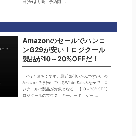
日(金)より既に予約開 ...
Amazonのセールでハンコ
ンG29が安い！ロジクール
製品が10～20%OFFだ！
どうもまあくです。最近気付いたんですが、今
Amazonで行われているWinterSaleのなかで、ロ
ジクールの製品が対象となる「【10～20%OFF】
ロジクールのマウス、キーボード、ゲー ...