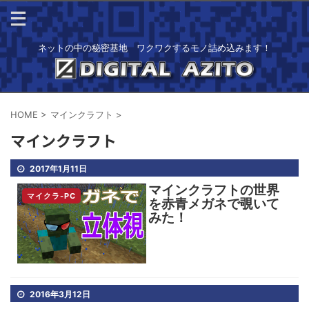
ネットの中の秘密基地 ワクワクするモノ詰め込みます！
HOME
>
マインクラフト
>
マインクラフト
2017年1月11日
マインクラフトの世界
マイクラ-PC
を赤青メガネで覗いて
みた！
2016年3月12日