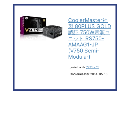
CoolerMaster社
製 80PLUS GOLD
認証 750W電源ユ
ニット RS750-
AMAAG1-JP
(V750 Semi-
Modular)
カエレバ
posted with
Coolermaster 2014-05-16