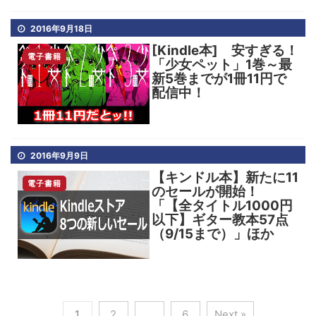
2016年9月18日
[Kindle本] 安すぎる！
電子書籍
「少女ペット」1巻～最
新5巻までが1冊11円で
配信中！
2016年9月9日
【キンドル本】新たに11
電子書籍
のセールが開始！
「【全タイトル1000円
以下】ギター教本57点
（9/15まで）」ほか
1
2
…
6
Next »