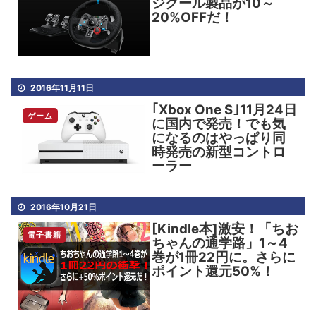
ジクール製品が10～
20%OFFだ！
2016年11月11日
｢Xbox One S｣11月24日
ゲーム
に国内で発売！でも気
になるのはやっぱり同
時発売の新型コントロ
ーラー
2016年10月21日
[Kindle本]激安！「ちお
電子書籍
ちゃんの通学路」1～4
巻が1冊22円に。さらに
ポイント還元50%！