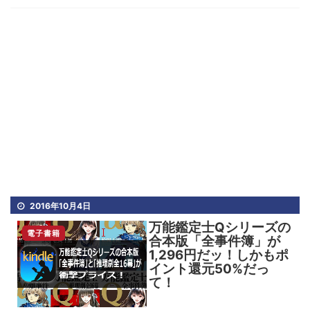
2016年10月4日
万能鑑定士Qシリーズの
電子書籍
合本版「全事件簿」が
1,296円だッ！しかもポ
イント還元50%だっ
て！