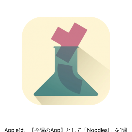
Appleは、【今週のApp】として「Noodles!」を1週