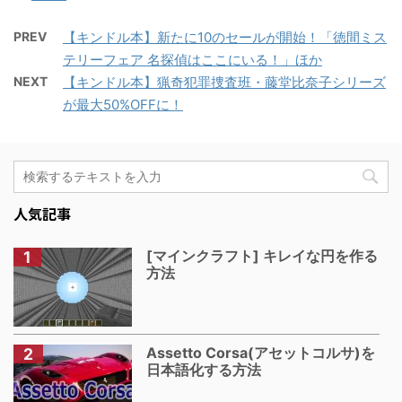
PREV
【キンドル本】新たに10のセールが開始！「徳間ミス
テリーフェア 名探偵はここにいる！」ほか
NEXT
【キンドル本】猟奇犯罪捜査班・藤堂比奈子シリーズ
が最大50%OFFに！
人気記事
[マインクラフト] キレイな円を作る
方法
Assetto Corsa(アセットコルサ)を
日本語化する方法